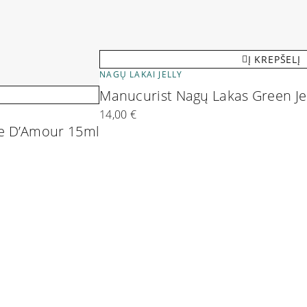
Į KREPŠELĮ
NAGŲ LAKAI JELLY
Manucurist Nagų Lakas Green Je
14,00
€
me D’Amour 15ml