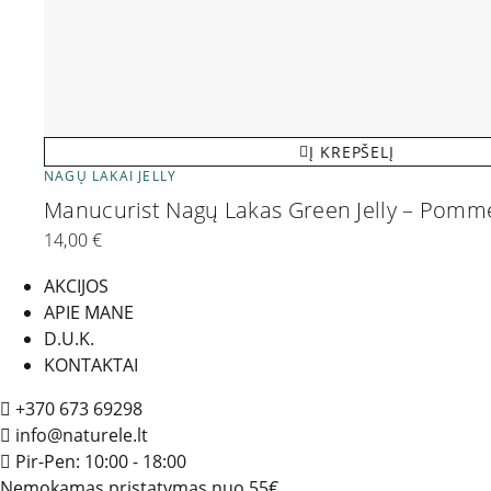
Į KREPŠELĮ
NAGŲ LAKAI JELLY
Manucurist Nagų Lakas Green Jelly – Pom
14,00
€
AKCIJOS
APIE MANE
D.U.K.
KONTAKTAI
+370 673 69298
info@naturele.lt
Pir-Pen: 10:00 - 18:00
Nemokamas pristatymas nuo 55€