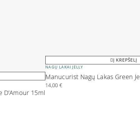
Į KREPŠELĮ
NAGŲ LAKAI JELLY
Manucurist Nagų Lakas Green Je
14,00
€
me D’Amour 15ml