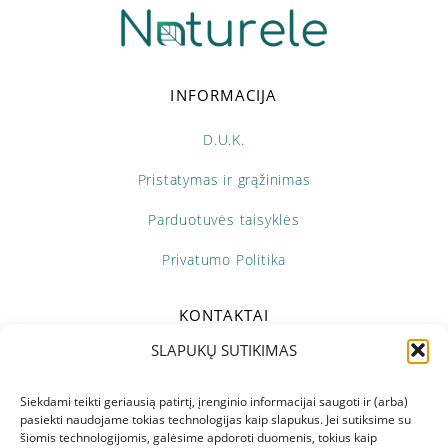
INFORMACIJA
D.U.K.
Pristatymas ir grąžinimas
Parduotuvės taisyklės
Privatumo Politika
KONTAKTAI
SLAPUKŲ SUTIKIMAS
+370 673 69298
Pir - Pen: 10:00 - 18:00
Siekdami teikti geriausią patirtį, įrenginio informacijai saugoti ir (arba)
pasiekti naudojame tokias technologijas kaip slapukus. Jei sutiksime su
šiomis technologijomis, galėsime apdoroti duomenis, tokius kaip
info@naturele.lt