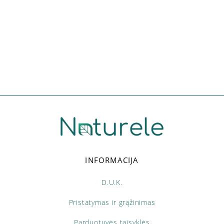
INFORMACIJA
D.U.K.
Pristatymas ir grąžinimas
Parduotuvės taisyklės