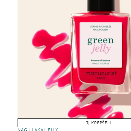
Į KREPŠELĮ
NAGŲ LAKAI JELLY