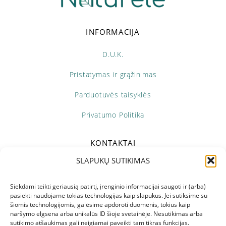
INFORMACIJA
D.U.K.
Pristatymas ir grąžinimas
Parduotuvės taisyklės
Privatumo Politika
KONTAKTAI
SLAPUKŲ SUTIKIMAS
+370 673 69298
Pir - Pen: 10:00 - 18:00
Siekdami teikti geriausią patirtį, įrenginio informacijai saugoti ir (arba)
pasiekti naudojame tokias technologijas kaip slapukus. Jei sutiksime su
šiomis technologijomis, galėsime apdoroti duomenis, tokius kaip
info@naturele.lt
naršymo elgsena arba unikalūs ID šioje svetainėje. Nesutikimas arba
sutikimo atšaukimas gali neigiamai paveikti tam tikras funkcijas.