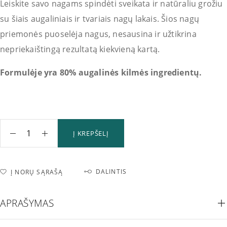
Leiskite savo nagams spindėti sveikata ir natūraliu grožiu
su šiais augaliniais ir tvariais nagų lakais. Šios nagų
priemonės puoselėja nagus, nesausina ir užtikrina
nepriekaištingą rezultatą kiekvieną kartą.
Formulėje yra 80% augalinės kilmės ingredientų.
Į KREPŠELĮ
DALINTIS
Į NORŲ SĄRAŠĄ
APRAŠYMAS