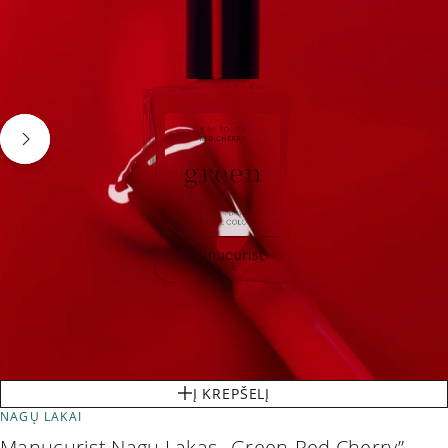
Į KREPŠELĮ
NAGŲ LAKAI
Manucurist Nagų Lakas „Green-Red Cherry”