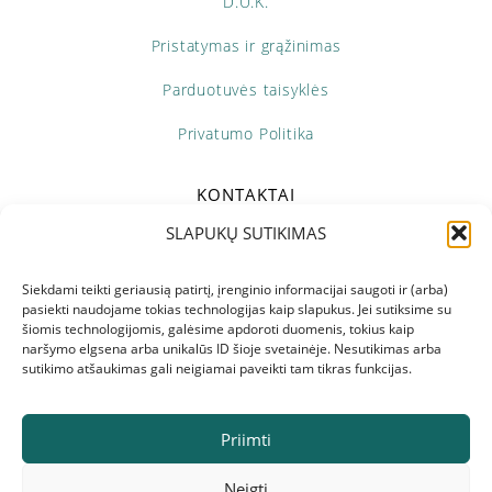
D.U.K.
Pristatymas ir grąžinimas
Parduotuvės taisyklės
Privatumo Politika
KONTAKTAI
SLAPUKŲ SUTIKIMAS
+370 673 69298
Pir - Pen: 10:00 - 18:00
Siekdami teikti geriausią patirtį, įrenginio informacijai saugoti ir (arba)
pasiekti naudojame tokias technologijas kaip slapukus. Jei sutiksime su
šiomis technologijomis, galėsime apdoroti duomenis, tokius kaip
info@naturele.lt
naršymo elgsena arba unikalūs ID šioje svetainėje. Nesutikimas arba
sutikimo atšaukimas gali neigiamai paveikti tam tikras funkcijas.
Priimti
Neigti