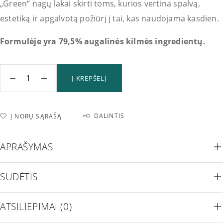
„Green“ nagų lakai skirti toms, kurios vertina spalvą,
estetiką ir apgalvotą požiūrį į tai, kas naudojama kasdien.
Formulėje yra 79,5% augalinės kilmės ingredientų.
Į KREPŠELĮ
DALINTIS
Į NORŲ SĄRAŠĄ
APRAŠYMAS
SUDĖTIS
ATSILIEPIMAI (0)