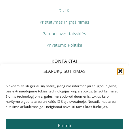
D.U.K.
Pristatymas ir grąžinimas
Parduotuvės taisyklės
Privatumo Politika
KONTAKTAI
SLAPUKŲ SUTIKIMAS
+370 673 69298
Pir - Pen: 10:00 - 18:00
Siekdami teikti geriausią patirtį, įrenginio informacijai saugoti ir (arba)
pasiekti naudojame tokias technologijas kaip slapukus. Jei sutiksime su
šiomis technologijomis, galėsime apdoroti duomenis, tokius kaip
info@naturele.lt
naršymo elgsena arba unikalūs ID šioje svetainėje. Nesutikimas arba
sutikimo atšaukimas gali neigiamai paveikti tam tikras funkcijas.
Priimti