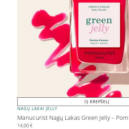
Į KREPŠELĮ
NAGŲ LAKAI JELLY
Manucurist Nagų Lakas Green Jelly – P
14,00
€