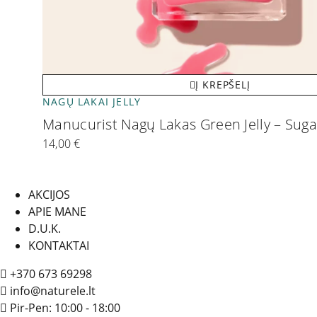
Į KREPŠELĮ
NAGŲ LAKAI JELLY
Manucurist Nagų Lakas Green Jelly – Sug
14,00
€
AKCIJOS
APIE MANE
D.U.K.
KONTAKTAI
+370 673 69298
info@naturele.lt
Pir-Pen: 10:00 - 18:00